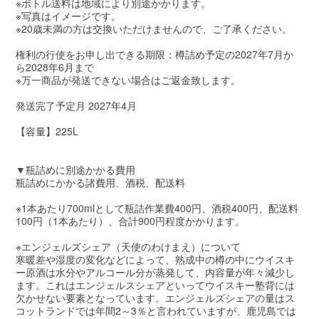
※ボトル送料は地域により別途かかります。
※写真はイメージです。
※20歳未満の方は交換いただけませんので、ご了承ください。
権利の行使をお申し出できる期限：樽詰め予定の2027年7月か
ら2028年6月まで
※万一商品が発送できない場合はご返金致します。
発送完了予定月 2027年4月
【容量】225L
▼瓶詰めに別途かかる費用
瓶詰めにかかる諸費用、酒税、配送料
※1本あたり700mlとして瓶詰作業費400円、酒税400円、配送料
100円（1本あたり）、合計900円程度かかります。
※エンジェルズシェア（天使のわけまえ）について
寒暖差や湿度の変化などによって、熟成中の樽の中にウイスキ
ー原酒は水分やアルコール分が蒸発して、内容量が年々減少し
ます。これはエンジェルスシェアといってウイスキー塾背には
欠かせない要素となっています。エンジェルズシェアの量はス
コットランドでは年間2～3％と言われていますが、鹿児島では