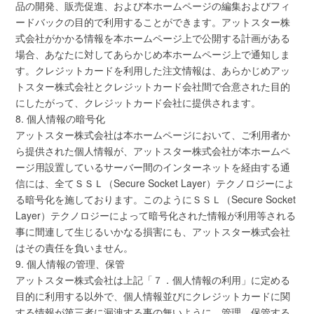
品の開発、販売促進、および本ホームページの編集およびフィ
ードバックの目的で利用することができます。アットスター株
式会社がかかる情報を本ホームページ上で公開する計画がある
場合、あなたに対してあらかじめ本ホームページ上で通知しま
す。クレジットカードを利用した注文情報は、あらかじめアッ
トスター株式会社とクレジットカード会社間で合意された目的
にしたがって、クレジットカード会社に提供されます。
8. 個人情報の暗号化
アットスター株式会社は本ホームページにおいて、ご利用者か
ら提供された個人情報が、アットスター株式会社が本ホームペ
ージ用設置しているサーバー間のインターネットを経由する通
信には、全てＳＳＬ（Secure Socket Layer）テクノロジーによ
る暗号化を施しております。このようにＳＳＬ（Secure Socket
Layer）テクノロジーによって暗号化された情報が利用等される
事に間連して生じるいかなる損害にも、アットスター株式会社
はその責任を負いません。
9. 個人情報の管理、保管
アットスター株式会社は上記「７．個人情報の利用」に定める
目的に利用する以外で、個人情報並びにクレジットカードに関
する情報が第三者に漏洩する事の無いように、管理、保管する