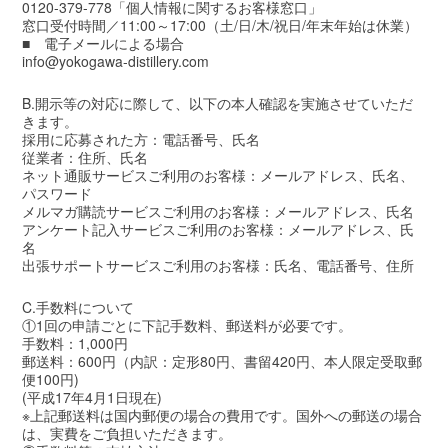
0120-379-778「個人情報に関するお客様窓口」
窓口受付時間／11:00～17:00（土/日/木/祝日/年末年始は休業）
■ 電子メールによる場合
info@yokogawa-distillery.com
B.開示等の対応に際して、以下の本人確認を実施させていただ
きます。
採用に応募された方：電話番号、氏名
従業者：住所、氏名
ネット通販サービスご利用のお客様：メールアドレス、氏名、
パスワード
メルマガ購読サービスご利用のお客様：メールアドレス、氏名
アンケート記入サービスご利用のお客様：メールアドレス、氏
名
出張サポートサービスご利用のお客様：氏名、電話番号、住所
C.手数料について
①1回の申請ごとに下記手数料、郵送料が必要です。
手数料：1,000円
郵送料：600円（内訳：定形80円、書留420円、本人限定受取郵
便100円)
(平成17年4月1日現在)
※上記郵送料は国内郵便の場合の費用です。国外への郵送の場合
は、実費をご負担いただきます。