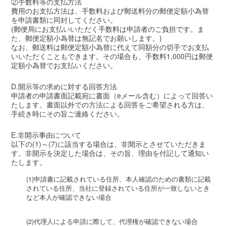
②手数料等の支払方法
費用のお支払方法は、手数料および郵送料分の郵便定額小為替
を申請書類に同封してください。
(郵便局にお支払いいただく手数料は申請者のご負担です。ま
た、郵便定額小為替は無記名でお願いします。)
なお、郵送料は郵便定額小為替に代えて同額分の切手でお支払
いいただくこともできます。その場合も、手数料1,000円は郵便
定額小為替でお支払いください。
D.開示等の求めに対する回答方法
申請者の申請書面記載宛に書面（eメール含む）によって回答い
たします。書面以外での方法による回答をご希望される方は、
手続き時にその旨ご連絡ください。
E.非開示事由について
以下の(1)～(7)に該当する場合は、非開示とさせていただきま
す。非開示を決定した場合は、その旨、理由を付記して通知い
たします。
(1)申請書に記載されている住所、本人確認のための書類に記載
されている住所、当社に登録されている住所が一致しないとき
など本人が確認できない場合
(2)代理人による申請に際して、代理権が確認できない場合