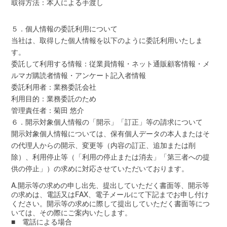
取得方法：本人による手渡し
５．個人情報の委託利用について
当社は、取得した個人情報を以下のように委託利用いたしま
す。
委託して利用する情報：従業員情報・ネット通販顧客情報・メ
ルマガ購読者情報・アンケート記入者情報
委託利用者：業務委託会社
利用目的：業務委託のため
管理責任者：菊田 悠介
６．開示対象個人情報の「開示」「訂正」等の請求について
開示対象個人情報については、保有個人データの本人またはそ
の代理人からの開示、変更等（内容の訂正、追加または削
除）、利用停止等（「利用の停止または消去」「第三者への提
供の停止」）の求めに対応させていただいております。
A.開示等の求めの申し出先、提出していただく書面等、開示等
の求めは、電話又はFAX、電子メールにて下記までお申し付け
ください。開示等の求めに際して提出していただく書面等につ
いては、その際にご案内いたします。
■ 電話による場合